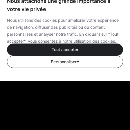
Nous attachons une grande importance à
votre vie privée
Nous utilisons des cookies pour améliorer votre expérience
de navigation, diffuser des publicités ou du contenu
personnalisés et analyser notre trafic. En cliquant sur "Tout
accepter", vous consentez à notre utilisation des cookies.
Tout accepter
Personnaliser
Personnaliser les préférences de
AirMore
AI
consentement
Avis professionnels sur le matériel et les logiciels d'IA.
Perspectives fiables pour les décisions technologiques de
pointe.
Nous utilisons des cookies pour vous aider à naviguer
efficacement et à exécuter certaines fonctions. Vous