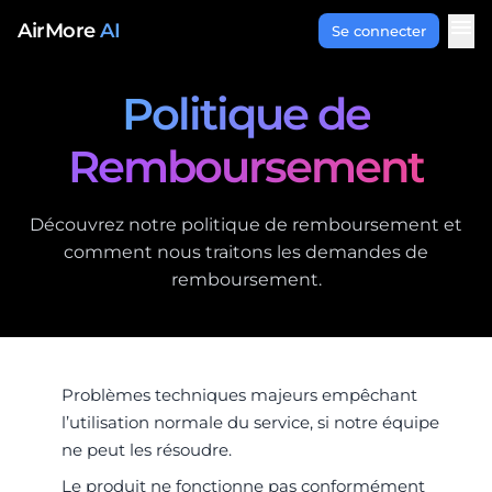
Aller au contenu
menu
AirMore
AI
Se connecter
Politique de
Remboursement
Découvrez notre politique de remboursement et
comment nous traitons les demandes de
remboursement.
Problèmes techniques majeurs empêchant
l’utilisation normale du service, si notre équipe
ne peut les résoudre.
Le produit ne fonctionne pas conformément