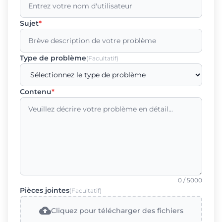
Sujet
*
Type de problème
(Facultatif)
Contenu
*
0
/ 5000
Pièces jointes
(Facultatif)
cloud_upload
Cliquez pour télécharger des fichiers