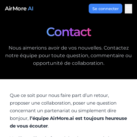
Aller au contenu
menu
AirMore
AI
Se connecter
Contact
Nous aimerions avoir de vos nouvelles. Contactez
notre équipe pour toute question, commentaire ou
opportunité de collaboration.
Que ce soit pour nous faire part d’un retour,
proposer une collaboration, poser une question
concernant un partenariat ou simplement dire
bonjour,
l’équipe AirMore.ai est toujours heureuse
de vous écouter
.