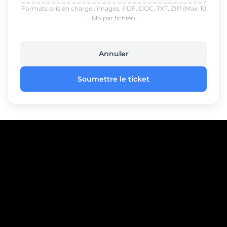
Formats pris en charge : images, PDF, DOC, TXT, ZIP (Max. 10
Mo par fichier)
Annuler
Soumettre le ticket