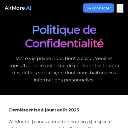
Aller au contenu
menu
AirMore
AI
Se connecter
Politique de
Confidentialité
Votre vie privée nous tient à cœur. Veuillez
consulter notre politique de confidentialité pour
des détails sur la façon dont nous traitons vos
informations personnelles.
Dernière mise à jour : août 2025
AirMore.ai (« nous », « notre » ou « nos ») respecte