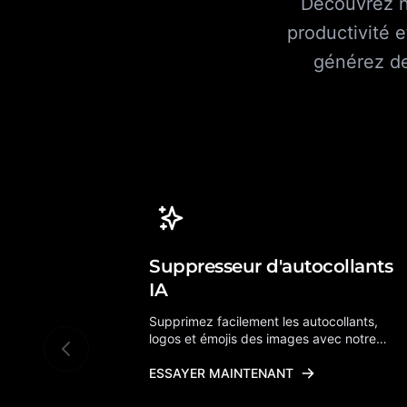
Découvrez no
productivité e
générez de
Suppresseur d'autocollants
IA
Supprimez facilement les autocollants,
logos et émojis des images avec notre
outil alimenté par l'IA. Obtenez des
résultats propres et naturels.
ESSAYER MAINTENANT