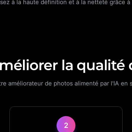
ez à la haute définition et à la netteté grâce 
compare_arrows
liorer la qualité
e améliorateur de photos alimenté par l'IA en 
2