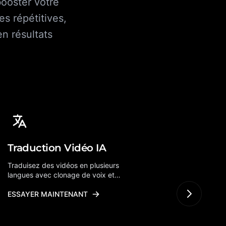
booster votre
es répétitives,
n résultats
Traduction Vidéo IA
Conce
Traduisez des vidéos en plusieurs
Transfor
langues avec clonage de voix et
avec une
génération de sous-titres alimentés par
alimentée
IA. Conservez le ton de voix original.
ESSAYER MAINTENANT
photo et
ESSAYE
superbes 