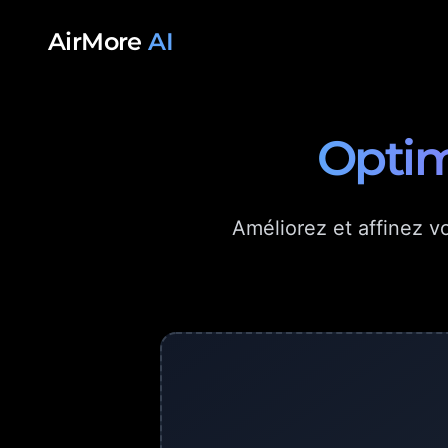
Aller au contenu
AirMore
AI
Optim
Améliorez et affinez 