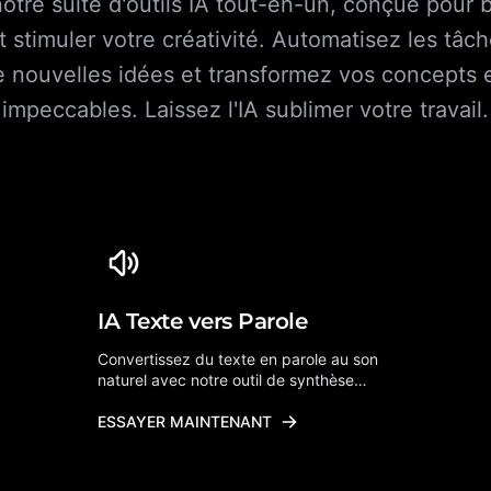
tre suite d'outils IA tout-en-un, conçue pour 
t stimuler votre créativité. Automatisez les tâch
 nouvelles idées et transformez vos concepts e
impeccables. Laissez l'IA sublimer votre travail.
IA Texte vers Parole
Convertissez du texte en parole au son
naturel avec notre outil de synthèse
vocale alimenté par IA. Plusieurs voix et
langues prises en charge.
ESSAYER MAINTENANT